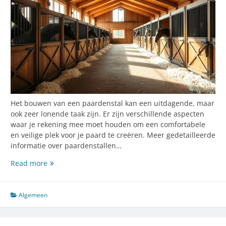
Het bouwen van een paardenstal kan een uitdagende, maar
ook zeer lonende taak zijn. Er zijn verschillende aspecten
waar je rekening mee moet houden om een comfortabele
en veilige plek voor je paard te creëren. Meer gedetailleerde
informatie over paardenstallen…
Creëer
Read more
de
perfecte
paardenstal:
Algemeen
materialen
en