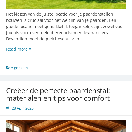
Het kiezen van de juiste locatie voor je paardenstallen
bouwen is cruciaal voor het welzijn van je paarden. Een
goede locatie moet gemakkelijk toegankelijk zijn, zowel voor
jou als voor eventuele dierenartsen en leveranciers.
Bovendien moet de plek beschut zijn…
Belangrijke
Read more
tips
voor
het
Algemeen
bouwen
van
een
Creëer de perfecte paardenstal:
comfortabele
materialen en tips voor comfort
paardenstal
28 April 2025