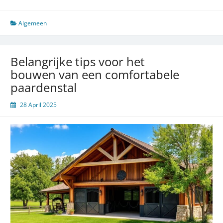
tips
voor
het
Algemeen
bouwen
van
een
Belangrijke tips voor het
veilige
bouwen van een comfortabele
en
paardenstal
comfortabele
paardenstal
28 April 2025