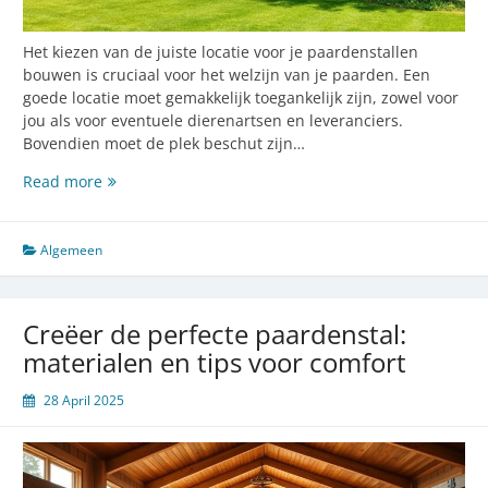
Het kiezen van de juiste locatie voor je paardenstallen
bouwen is cruciaal voor het welzijn van je paarden. Een
goede locatie moet gemakkelijk toegankelijk zijn, zowel voor
jou als voor eventuele dierenartsen en leveranciers.
Bovendien moet de plek beschut zijn…
Belangrijke
Read more
tips
voor
het
Algemeen
bouwen
van
een
Creëer de perfecte paardenstal:
comfortabele
materialen en tips voor comfort
paardenstal
28 April 2025