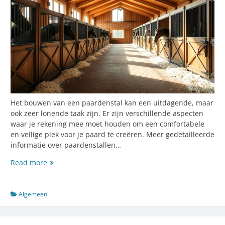
Het bouwen van een paardenstal kan een uitdagende, maar
ook zeer lonende taak zijn. Er zijn verschillende aspecten
waar je rekening mee moet houden om een comfortabele
en veilige plek voor je paard te creëren. Meer gedetailleerde
informatie over paardenstallen…
Creëer
Read more
de
perfecte
paardenstal:
Algemeen
materialen
en