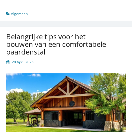
tips
voor
het
Algemeen
bouwen
van
een
Belangrijke tips voor het
veilige
bouwen van een comfortabele
en
paardenstal
comfortabele
paardenstal
28 April 2025