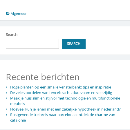
netwerken
en
opdrachten
Algemeen
vinden
als
zzp
Search
juridisch
medewerker
SEARCH
Recente berichten
Hoge planten op een smalle vensterbank: tips en inspiratie
De vele voordelen van tencel: zacht, duurzaam en veelzijdig
Maak je huis slim en stijlvol met technologie en multifunctionele
meubels
Hoeveel kun je lenen met een zakelijke hypotheek in nederland?
Rustgevende treinreis naar barcelona: ontdek de charme van
catalonië