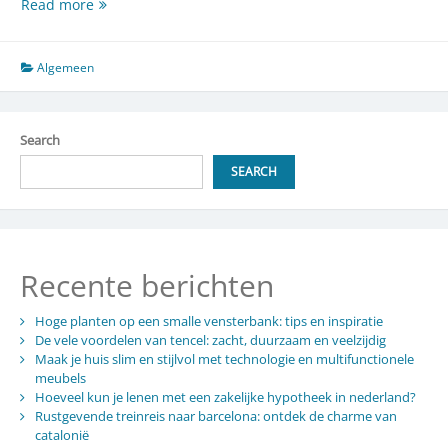
Publieke
Read more
figuren
en
sociale
Algemeen
media:
de
balans
Search
tussen
roem
SEARCH
en
privacy
Recente berichten
Hoge planten op een smalle vensterbank: tips en inspiratie
De vele voordelen van tencel: zacht, duurzaam en veelzijdig
Maak je huis slim en stijlvol met technologie en multifunctionele
meubels
Hoeveel kun je lenen met een zakelijke hypotheek in nederland?
Rustgevende treinreis naar barcelona: ontdek de charme van
catalonië