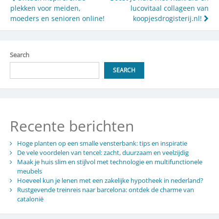
Post
plekken voor meiden,
lucovitaal collageen van
navigation
moeders en senioren online!
koopjesdrogisterij.nl!
Search
SEARCH
Recente berichten
Hoge planten op een smalle vensterbank: tips en inspiratie
De vele voordelen van tencel: zacht, duurzaam en veelzijdig
Maak je huis slim en stijlvol met technologie en multifunctionele
meubels
Hoeveel kun je lenen met een zakelijke hypotheek in nederland?
Rustgevende treinreis naar barcelona: ontdek de charme van
catalonië