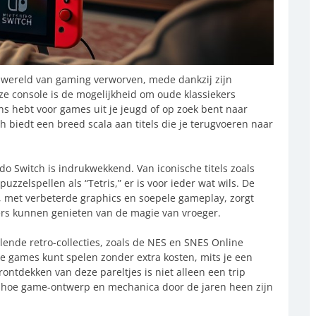
e wereld van gaming verworven, mede dankzij zijn
eze console is de mogelijkheid om oude klassiekers
ns hebt voor games uit je jeugd of op zoek bent naar
h biedt een breed scala aan titels die je terugvoeren naar
o Switch is indrukwekkend. Van iconische titels zoals
puzzelspellen als “Tetris,” er is voor ieder wat wils. De
 met verbeterde graphics en soepele gameplay, zorgt
ers kunnen genieten van de magie van vroeger.
lende retro-collecties, zoals de NES en SNES Online
eke games kunt spelen zonder extra kosten, mits je een
ntdekken van deze pareltjes is niet alleen een trip
 hoe game-ontwerp en mechanica door de jaren heen zijn