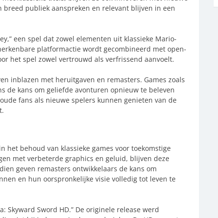
en breed publiek aanspreken en relevant blijven in een
y,” een spel dat zowel elementen uit klassieke Mario-
herkenbare platformactie wordt gecombineerd met open-
r het spel zowel vertrouwd als verfrissend aanvoelt.
ven inblazen met heruitgaven en remasters. Games zoals
ans de kans om geliefde avonturen opnieuw te beleven
l oude fans als nieuwe spelers kunnen genieten van de
t.
 in het behoud van klassieke games voor toekomstige
ngen met verbeterde graphics en geluid, blijven deze
ndien geven remasters ontwikkelaars de kans om
nen en hun oorspronkelijke visie volledig tot leven te
da: Skyward Sword HD.” De originele release werd