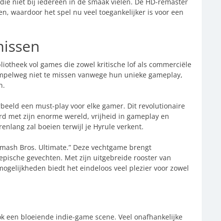
ie niet bij iedereen in de smaak vielen. De HD-remaster
, waardoor het spel nu veel toegankelijker is voor een
missen
otheek vol games die zowel kritische lof als commerciële
impelweg niet te missen vanwege hun unieke gameplay,
n.
orbeeld een must-play voor elke gamer. Dit revolutionaire
d met zijn enorme wereld, vrijheid in gameplay en
urenlang zal boeien terwijl je Hyrule verkent.
 Smash Bros. Ultimate.” Deze vechtgame brengt
epische gevechten. Met zijn uitgebreide rooster van
-mogelijkheden biedt het eindeloos veel plezier voor zowel
ok een bloeiende indie-game scene. Veel onafhankelijke