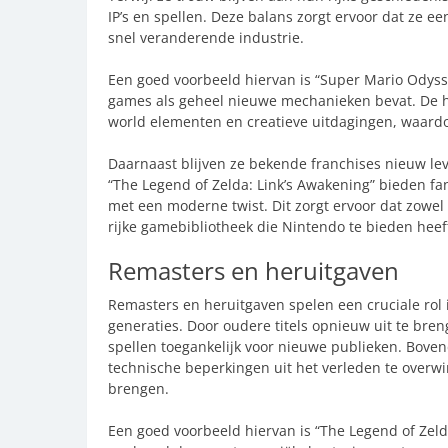
IP’s en spellen. Deze balans zorgt ervoor dat ze e
snel veranderende industrie.
Een goed voorbeeld hiervan is “Super Mario Odysse
games als geheel nieuwe mechanieken bevat. De 
world elementen en creatieve uitdagingen, waardoo
Daarnaast blijven ze bekende franchises nieuw le
“The Legend of Zelda: Link’s Awakening” bieden f
met een moderne twist. Dit zorgt ervoor dat zowe
rijke gamebibliotheek die Nintendo te bieden heef
Remasters en heruitgaven
Remasters en heruitgaven spelen een cruciale rol
generaties. Door oudere titels opnieuw uit te bre
spellen toegankelijk voor nieuwe publieken. Bove
technische beperkingen uit het verleden te overwin
brengen.
Een goed voorbeeld hiervan is “The Legend of Zel