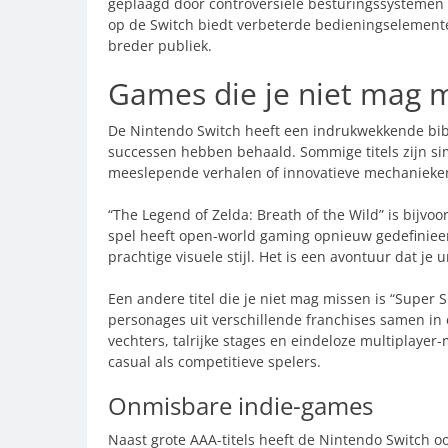
geplaagd door controversiële besturingssystemen d
op de Switch biedt verbeterde bedieningselementen
breder publiek.
Games die je niet mag 
De Nintendo Switch heeft een indrukwekkende bibli
successen hebben behaald. Sommige titels zijn s
meeslepende verhalen of innovatieve mechanieke
“The Legend of Zelda: Breath of the Wild” is bijvo
spel heeft open-world gaming opnieuw gedefinieer
prachtige visuele stijl. Het is een avontuur dat je 
Een andere titel die je niet mag missen is “Super
personages uit verschillende franchises samen in 
vechters, talrijke stages en eindeloze multiplayer
casual als competitieve spelers.
Onmisbare indie-games
Naast grote AAA-titels heeft de Nintendo Switch o